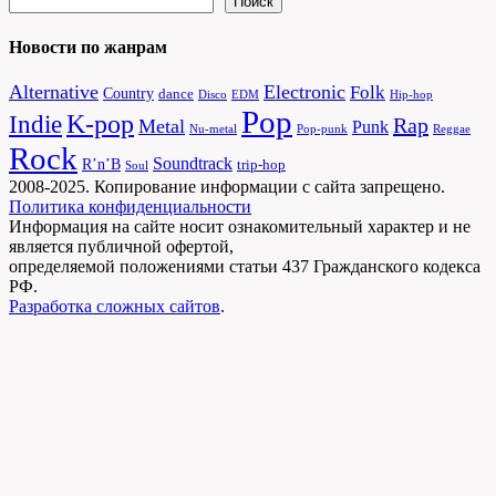
Поиск
Новости по жанрам
Alternative
Electronic
Folk
Country
dance
Disco
EDM
Hip-hop
Pop
Indie
K-pop
Rap
Metal
Punk
Nu-metal
Pop-punk
Reggae
Rock
Soundtrack
R’n’B
trip-hop
Soul
2008-2025. Копирование информации с сайта запрещено.
Политика конфиденциальности
Информация на сайте носит ознакомительный характер и не
является публичной офертой,
определяемой положениями статьи 437 Гражданского кодекса
РФ.
Разработка сложных сайтов
.