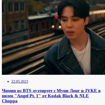
22.05.2023
Чимин из BTS дуэтирует с Муни Лонг и JVKE в
видео "Angel Pt. 1" от Kodak Black & NLE
Choppa