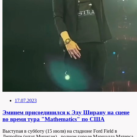
17.07.2023
Эминем присоединился к Эду Ширану на сцене
во время тура "Mathematics" по США
Выступая в субботу (15 июля) на стадионе Ford Field в
Детройте (штат Мичиган) - родном городе Маршалла Мэтерса,