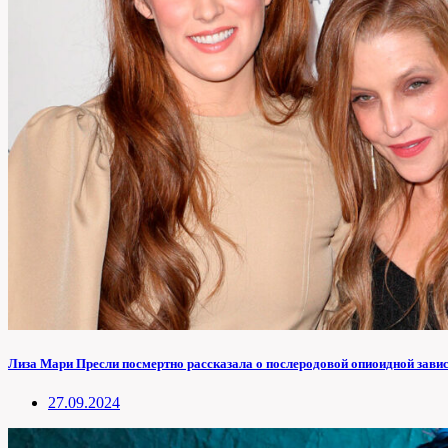
Лиза Мари Пресли посмертно рассказала о послеродовой опиоидной зави
27.09.2024