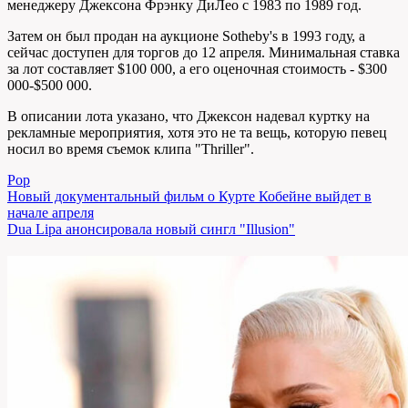
менеджеру Джексона Фрэнку ДиЛео с 1983 по 1989 год.
Затем он был продан на аукционе Sotheby's в 1993 году, а
сейчас доступен для торгов до 12 апреля. Минимальная ставка
за лот составляет $100 000, а его оценочная стоимость - $300
000-$500 000.
В описании лота указано, что Джексон надевал куртку на
рекламные мероприятия, хотя это не та вещь, которую певец
носил во время съемок клипа "Thriller".
Pop
Навигация
Новый документальный фильм о Курте Кобейне выйдет в
начале апреля
по
Dua Lipa анонсировала новый сингл "Illusion"
записям