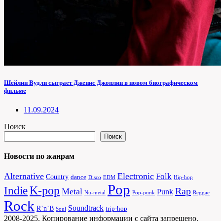
Шейлин Вудли сыграет Дженис Джоплин в новом биографическом
фильме
11.09.2024
Поиск
Поиск
Новости по жанрам
Alternative
Electronic
Folk
Country
dance
Disco
EDM
Hip-hop
Pop
Indie
K-pop
Rap
Metal
Punk
Nu-metal
Pop-punk
Reggae
Rock
Soundtrack
R’n’B
trip-hop
Soul
2008-2025. Копирование информации с сайта запрещено.