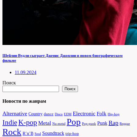
Шейлин Вудли сыграет Дженис Джоплин в новом биографическом
фильме
11.09.2024
Поиск
Поиск
Новости по жанрам
Alternative
Electronic
Folk
Country
dance
Disco
EDM
Hip-hop
Pop
Indie
K-pop
Rap
Metal
Punk
Nu-metal
Pop-punk
Reggae
Rock
Soundtrack
R’n’B
trip-hop
Soul