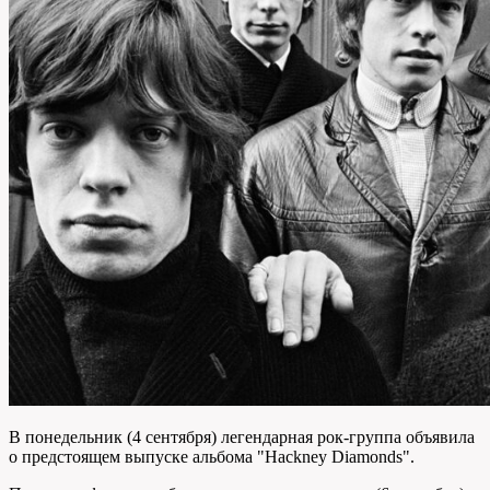
В понедельник (4 сентября) легендарная рок-группа объявила
о предстоящем выпуске альбома "Hackney Diamonds".