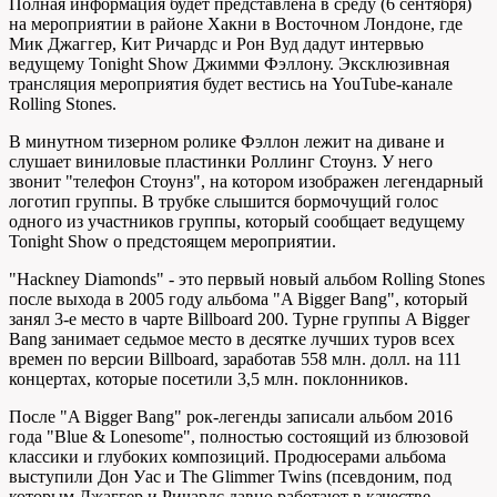
Полная информация будет представлена в среду (6 сентября)
на мероприятии в районе Хакни в Восточном Лондоне, где
Мик Джаггер, Кит Ричардс и Рон Вуд дадут интервью
ведущему Tonight Show Джимми Фэллону. Эксклюзивная
трансляция мероприятия будет вестись на YouTube-канале
Rolling Stones.
В минутном тизерном ролике Фэллон лежит на диване и
слушает виниловые пластинки Роллинг Стоунз. У него
звонит "телефон Стоунз", на котором изображен легендарный
логотип группы. В трубке слышится бормочущий голос
одного из участников группы, который сообщает ведущему
Tonight Show о предстоящем мероприятии.
"Hackney Diamonds" - это первый новый альбом Rolling Stones
после выхода в 2005 году альбома "A Bigger Bang", который
занял 3-е место в чарте Billboard 200. Турне группы A Bigger
Bang занимает седьмое место в десятке лучших туров всех
времен по версии Billboard, заработав 558 млн. долл. на 111
концертах, которые посетили 3,5 млн. поклонников.
После "A Bigger Bang" рок-легенды записали альбом 2016
года "Blue & Lonesome", полностью состоящий из блюзовой
классики и глубоких композиций. Продюсерами альбома
выступили Дон Уас и The Glimmer Twins (псевдоним, под
которым Джаггер и Ричардс давно работают в качестве