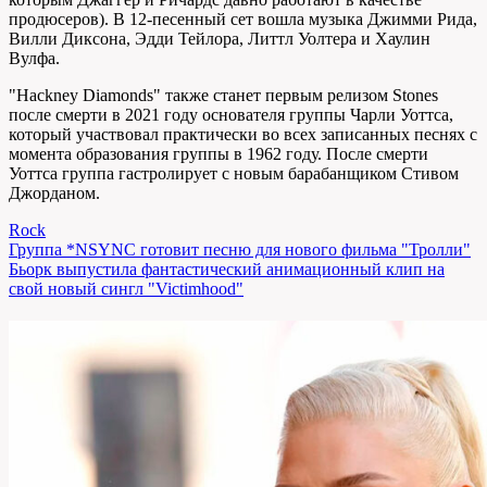
продюсеров). В 12-песенный сет вошла музыка Джимми Рида,
Вилли Диксона, Эдди Тейлора, Литтл Уолтера и Хаулин
Вулфа.
"Hackney Diamonds" также станет первым релизом Stones
после смерти в 2021 году основателя группы Чарли Уоттса,
который участвовал практически во всех записанных песнях с
момента образования группы в 1962 году. После смерти
Уоттса группа гастролирует с новым барабанщиком Стивом
Джорданом.
Rock
Навигация
Группа *NSYNC готовит песню для нового фильма "Тролли"
Бьорк выпустила фантастический анимационный клип на
по
свой новый сингл "Victimhood"
записям