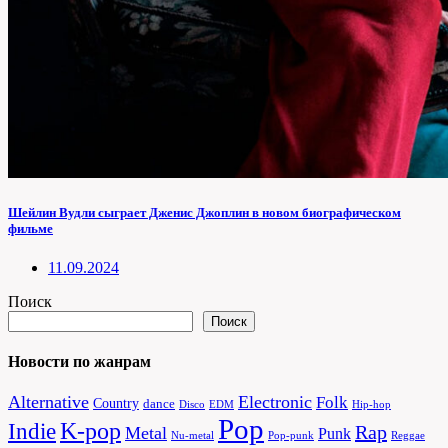
Шейлин Вудли сыграет Дженис Джоплин в новом биографическом
фильме
11.09.2024
Поиск
Поиск
Новости по жанрам
Alternative
Electronic
Folk
Country
dance
Disco
EDM
Hip-hop
Pop
Indie
K-pop
Rap
Metal
Punk
Nu-metal
Pop-punk
Reggae