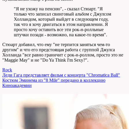
"Я не ухожу на пенсию", - сказал Стюарт. "Я
только что записал свинговый альбом с Джулсом
Холландом, который выйдет в следующем году,
так что я хочу двигаться в этом направлении. Я
просто хочу оставить все эти рок-н-ролльные
штучки позади - возможно, на какое-то время".
Стюарт добавил, что ему "не терпится заняться чем-то
другим" и что его предстоящая работа с группой Джулса
Холланда "все равно граничит с рок-н-роллом, просто это не
"Maggie May" и не "Do Ya Think I'm Sexy?".
Rock
Навигация
Леди Гага представляет фильм с концерта "Chromatica Ball"
Костюм Эминема из "8 Mile" передано в коллекцию
по
Киноакадемии
записям