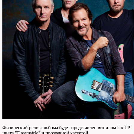
Физический релиз альбома будет представлен винилом 2 x LP
цвета "Dreamsicle" и прозрачной кассетой.