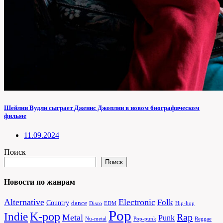
Шейлин Вудли сыграет Дженис Джоплин в новом биографическом
фильме
11.09.2024
Поиск
Поиск
Новости по жанрам
Alternative
Electronic
Folk
Country
dance
Disco
EDM
Hip-hop
Pop
Indie
K-pop
Rap
Metal
Punk
Nu-metal
Pop-punk
Reggae