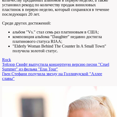
количеству проданных альбомов в первую неделю, а также
установил рекорд по количеству продаж виниловых
пластинок в первую неделю, который сохранялся в течение
последующих 20 лет.
Среди других достижений:
альбом "Vs." стал семь раз платиновым в США;
композиция альбома "Daughter" недавно достигла
платинового статуса RIAA;
"Elderly Woman Behind The Counter In A Small Town"
получила золотой статус.
Rock
Навигация
Тейлор Свифт выпустила концертную версию песни "Cruel
Summer" из фильма "Eras Tour"
по
Гвен Стефани получила звезду на Голливудской "Аллее
записям
славы"