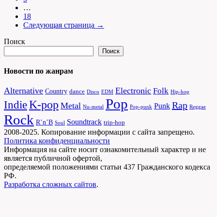
…
18
Следующая страница →
Поиск
Поиск
Новости по жанрам
Alternative
Electronic
Folk
Country
dance
Disco
EDM
Hip-hop
Pop
Indie
K-pop
Rap
Metal
Punk
Nu-metal
Pop-punk
Reggae
Rock
Soundtrack
R’n’B
trip-hop
Soul
2008-2025. Копирование информации с сайта запрещено.
Политика конфиденциальности
Информация на сайте носит ознакомительный характер и не
является публичной офертой,
определяемой положениями статьи 437 Гражданского кодекса
РФ.
Разработка сложных сайтов
.