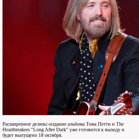
Расширенное делюкс-издание альбома Тома Петти и The
Heartbreakers "Long After Dark" уже готовится к выходу и
будет выпущено 18 октября.