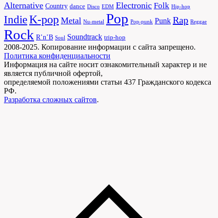
Alternative
Electronic
Folk
Country
dance
Disco
EDM
Hip-hop
Pop
Indie
K-pop
Rap
Metal
Punk
Nu-metal
Pop-punk
Reggae
Rock
Soundtrack
R’n’B
trip-hop
Soul
2008-2025. Копирование информации с сайта запрещено.
Политика конфиденциальности
Информация на сайте носит ознакомительный характер и не
является публичной офертой,
определяемой положениями статьи 437 Гражданского кодекса
РФ.
Разработка сложных сайтов
.