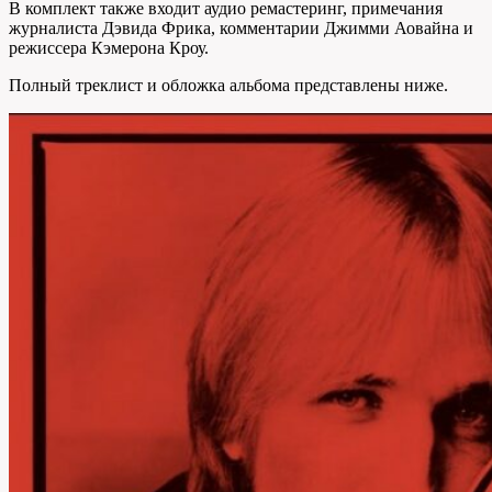
В комплект также входит аудио ремастеринг, примечания
журналиста Дэвида Фрика, комментарии Джимми Аовайна и
режиссера Кэмерона Кроу.
Полный треклист и обложка альбома представлены ниже.