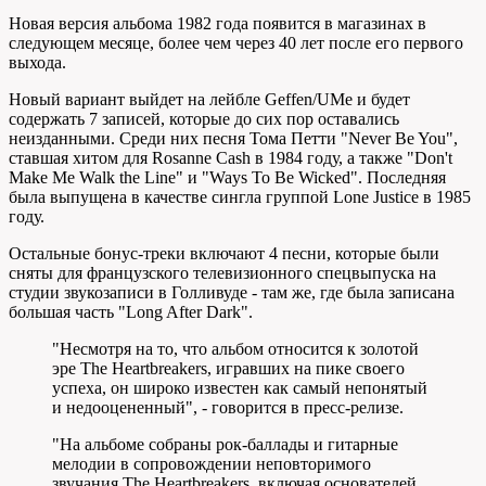
Новая версия альбома 1982 года появится в магазинах в
следующем месяце, более чем через 40 лет после его первого
выхода.
Новый вариант выйдет на лейбле Geffen/UMe и будет
содержать 7 записей, которые до сих пор оставались
неизданными. Среди них песня Тома Петти "Never Be You",
ставшая хитом для Rosanne Cash в 1984 году, а также "Don't
Make Me Walk the Line" и "Ways To Be Wicked". Последняя
была выпущена в качестве сингла группой Lone Justice в 1985
году.
Остальные бонус-треки включают 4 песни, которые были
сняты для французского телевизионного спецвыпуска на
студии звукозаписи в Голливуде - там же, где была записана
большая часть "Long After Dark".
"Несмотря на то, что альбом относится к золотой
эре The Heartbreakers, игравших на пике своего
успеха, он широко известен как самый непонятый
и недооцененный", - говорится в пресс-релизе.
"На альбоме собраны рок-баллады и гитарные
мелодии в сопровождении неповторимого
звучания The Heartbreakers, включая основателей