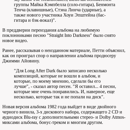
группы Майка Кэмпбелла (соло-гитара), Бенмонта
Тенча (клавишные), Стэна Линча (ударные), а
также нового участника Хоуи Эпштейна (бас-
гитара и бэк-вокал)".
В преддверии переиздания альбома на любимую
поклонниками песню "Straight Into Darkness" было снято
новое видео.
Ранее, рассказывая о неизданном материале, Петти объяснил,
как он проиграл спор о направлении альбома продюсеру
Джимми Айовину.
"Для Long After Dark было записано несколько
композиций, которые не вошли в альбом, и
которые, по моему мнению, сделали бы его
лучше", - сказал автор песен. "Я оставил... 4 песни,
которые мне очень понравились. И, наверное, еще
несколько, которые так и не попали на диск".
Новая версия альбома 1982 года выйдет в виде двойного
черного винила, 3-х дискового набора, содержащего 2 CD и
аудиодиск Blu-ray с дополнительными стерео- и Dolby Atmos-
миксами альбома, бонус-треком и многим другим.