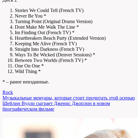
Stories We Could Tell (French TV)
Never Be You *
Turning Point (Original Drums Version)
Dont Make Me Walk The Line *
Im Finding Out (French TV) *
Heartbreakers Beach Party (Extended Version)
Keeping Me Alive (French TV)
Straight Into Darkness (French TV)
Ways To Be Wicked (Denver Sessions) *
Between Two Worlds (French TV) *
One On One *
Wild Thing *
* – ранее неизданные.
Rock
Навигация
Музыкальные мемуары, которые стоит прочитать этой осенью
Шейлин Вудли сыграет Дженис Джоплин в новом
по
биографическом фильме
записям