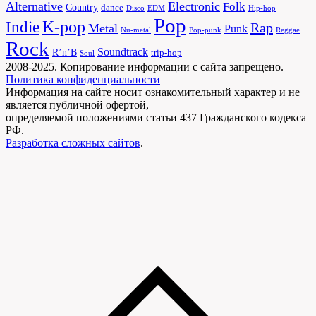
Alternative
Electronic
Folk
Country
dance
Disco
EDM
Hip-hop
Pop
Indie
K-pop
Rap
Metal
Punk
Nu-metal
Pop-punk
Reggae
Rock
Soundtrack
R’n’B
trip-hop
Soul
2008-2025. Копирование информации с сайта запрещено.
Политика конфиденциальности
Информация на сайте носит ознакомительный характер и не
является публичной офертой,
определяемой положениями статьи 437 Гражданского кодекса
РФ.
Разработка сложных сайтов
.