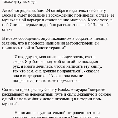
также дату выхода.
Автобиография выйдет 24 октября в издательстве Gallery
Books и будет посвящена восхождению поп-звезды к славе, ее
музыкальной карьере и становлению матерью. Кроме того, в
ней Спирс впервые подробно расскажет о своей 13-летней
опеке.
В новом сообщении, опубликованном в соц.сетях, певица
заявила, что в процессе написания автобиографии ей
пришлось пройти "много терапии".
"Итак, друзья, моя книга выйдет очень, очень
скоро. Я работала над этой книгой не покладая
рук, я много лечилась, чтобы написать эту книгу,
так что вам, она должна понравиться", - сказала
она в видеоролике. "А если она вам не
понравится, то это тоже нормально".
Согласно пресс-релизу Gallery Books, мемуары "впервые
раскрывают ее невероятный путь и силу, лежащую в основе
одной из величайших исполнительниц в истории поп-
музыки".
"Написанная с удивительной откровенностью и
юмором, революционная книга Спирс освещает