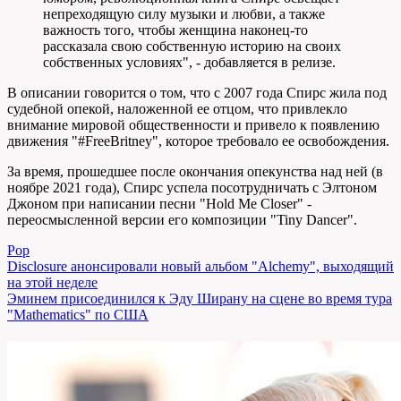
непреходящую силу музыки и любви, а также
важность того, чтобы женщина наконец-то
рассказала свою собственную историю на своих
собственных условиях", - добавляется в релизе.
В описании говорится о том, что с 2007 года Спирс жила под
судебной опекой, наложенной ее отцом, что привлекло
внимание мировой общественности и привело к появлению
движения "#FreeBritney", которое требовало ее освобождения.
За время, прошедшее после окончания опекунства над ней (в
ноябре 2021 года), Спирс успела посотрудничать с Элтоном
Джоном при написании песни "Hold Me Closer" -
переосмысленной версии его композиции "Tiny Dancer".
Pop
Навигация
Disclosure анонсировали новый альбом "Alchemy", выходящий
на этой неделе
по
Эминем присоединился к Эду Ширану на сцене во время тура
записям
"Mathematics" по США