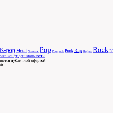
е
Pop
Rock
K-pop
Rap
Metal
Punk
R’
Nu-metal
Pop-punk
Reggae
ика конфиденциальности
ляется публичной офертой,
РФ.