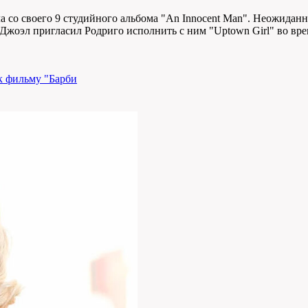
ла со своего 9 студийного альбома "An Innocent Man". Неожидан
о Джоэл пригласил Родриго исполнить с ним "Uptown Girl" во вр
 к фильму "Барби