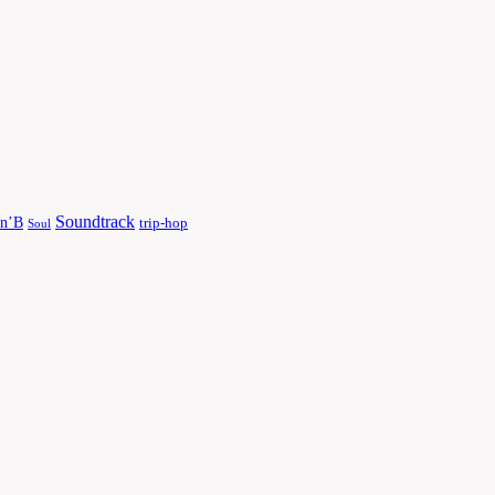
Soundtrack
n’B
trip-hop
Soul