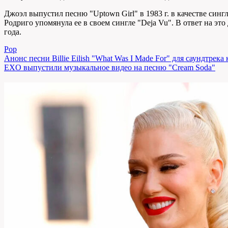
Джоэл выпустил песню "Uptown Girl" в 1983 г. в качестве синг
Родриго упомянула ее в своем сингле "Deja Vu". В ответ на эт
года.
Pop
Навигация
Анонс песни Billie Eilish "What Was I Made For" для саундтрека
EXO выпустили музыкальное видео на песню "Cream Soda"
по
записям