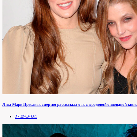
Лиза Мари Пресли посмертно рассказала о послеродовой опиоидной зави
27.09.2024