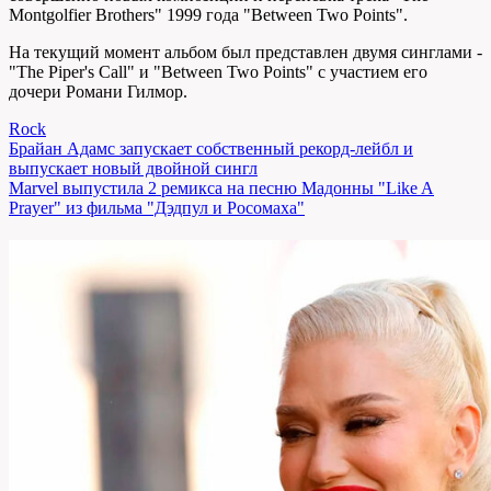
Montgolfier Brothers" 1999 года "Between Two Points".
На текущий момент альбом был представлен двумя синглами -
"The Piper's Call" и "Between Two Points" с участием его
дочери Романи Гилмор.
Rock
Навигация
Брайан Адамс запускает собственный рекорд-лейбл и
выпускает новый двойной сингл
по
Marvel выпустила 2 ремикса на песню Мадонны "Like A
записям
Prayer" из фильма "Дэдпул и Росомаха"