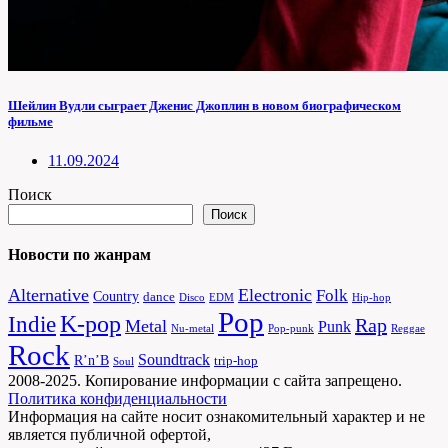
Шейлин Вудли сыграет Дженис Джоплин в новом биографическом
фильме
11.09.2024
Поиск
Поиск
Новости по жанрам
Alternative
Electronic
Folk
Country
dance
Disco
EDM
Hip-hop
Pop
Indie
K-pop
Rap
Metal
Punk
Nu-metal
Pop-punk
Reggae
Rock
Soundtrack
R’n’B
trip-hop
Soul
2008-2025. Копирование информации с сайта запрещено.
Политика конфиденциальности
Информация на сайте носит ознакомительный характер и не
является публичной офертой,