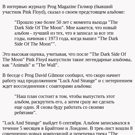
В интервью журналу Prog Magazine Гилмор (бывший
участник Pink Floyd), сказал о своем предстоящем альбоме:
"Прошло уже более 50 лет с момента выхода "The
Dark Side Of The Moon". Мне кажется, что новый
альбом - лучший из тех, что я записал за все эти
годы, начиная с 1973 года, когда вышел "The Dark
Side Of The Moon"".
Это высокая оценка, учитывая, что после "The Dark Side Of
The Moon" Pink Floyd выпустили такие легендарные альбомы,
как "Animals" и "The Wall".
В беседе с Prog David Gilmour сообщил, что скоро начнет
работу над продолжением "Luck And Strange" и с нетерпением
ждет воссоединения с соавторами альбома:
"Наш план состоит в том, чтобы выпустить этот
альбом, раскрутить его, а затем сразу же сделать
еще один. Я снова буду работать со своими
ребятами".
"Luck And Strange" выйдет 6 сентября. Альбом записывался в
течение 5 месяцев в Брайтоне и Лондоне. В трек-лист вошли 8
совершенно новых композиций и перепевка трека "The