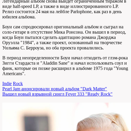
Легендарный альбом снова выйдет ограниченным тиражом в
виде half-speed LP, а также в виде иллюстрированного LP.
Релиз состоится 24 мая на лейбле Parlophone, как раз в день
юбилея альбома.
Боуи сам спродюсировал оригинальный альбом и сыграл на
соло-гитаре в отсутствие Мика Ронсона. Он вышел в период,
когда Боуи пытался сделать адаптацию романа Джорджа
Оруэлла "1984", а также проект, основанный на творчестве
Уильяма С. Берроуза, но оба проекта провалились.
В период неопределенности Боуи начал отходить от глэм-рока
Зигги Стардаста и "Aladdin Sane" и начал использовать соул и
фанк, которые он позже расширил в альбоме 1975 года "Young
Americans".
Indie
Rock
Навигация
Pearl Jam анонсировали новый альбом "Dark Matter"
Вышел новый взрывной сингл Fever 333 "Ready Rock"
по
записям